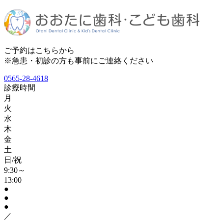
ご予約はこちらから
※急患・初診の方も事前にご連絡ください
0565-28-4618
診療時間
月
火
水
木
金
土
日/祝
9:30～
13:00
●
●
●
／